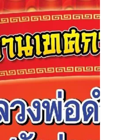
Second Floor of the Sermon Hall at Wat
Chong Samaesan
ขอเชิญร่วมเป็นเจ้าภาพทาสีศาลาการเปรียญชั้นที่ 2
วัดช่องแสมสาร 🗣สีถังละ 1,000 บาท หรือตามกำลัง
ศรัทธา ธ.ไทยพาณิชย์ สาขาสัตหีบ วัดช่องแสมสาร
656-265052-5 ธ.กรุงไทย สาขาพลูตาหลวง วัดช่อง
แสมสาร 232-063888-1 ธ.กรุงไทย สาขา สัตหีบ เงิน
เบริจาควัดช่องแสมสาร 230 - 0 -57941 - 3 แจ้งให้
ทางวัดทราบเพื่อจะได้อนุโมทนาบุญแด่ท่านทั้งหลาย
ต่อไป ชั้นที่ 2 มีหลวงพ่อโสธรเป็นพระประทาน ขอ
บารมีWat Chong Samaesan cordially invites
devotees to become sponsors for the painting of
the second floor of th