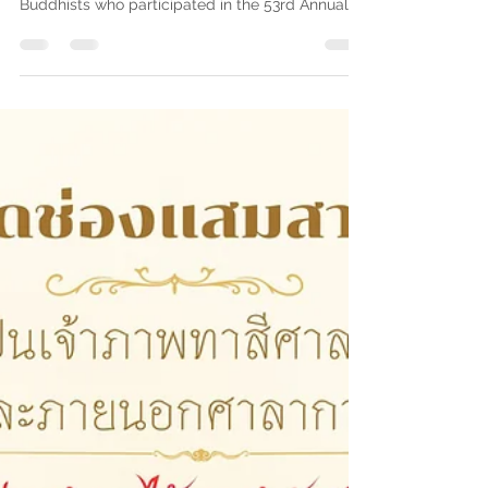
📿 The 53rd Songkran Festival and
Homage Ceremony for Luang Pho That
Varuttamo
At Wat Chong Samaesan, Chonburi Province
Wat Chong Samaesan rejoices in the merit of all
Buddhists who participated in the 53rd Annual
Songkran Festival and Homage Ceremony for
Luang Pho That Varuttamo, held from 12–15
April 2026. The event was filled with faith,
warmth, and community cooperation. Activities
included: ✨ Morning alms offering ✨ Bathing the
Buddha image for good fortune ✨ Water-
pouring ceremony for elders ✨ Paying homage
to Luang Pho That Varuttamo ✨ Traditiona