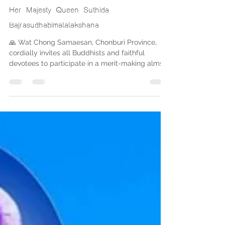
วัดช่องแสมสาร
Jun 1
1 min read
Merit-Making Alms Offering in Honor of
Her Majesty Queen Suthida
Bajrasudhabimalalakshana
🙏 Wat Chong Samaesan, Chonburi Province,
cordially invites all Buddhists and faithful
devotees to participate in a merit-making alms
offering ceremony dedicated to Her Majesty
Queen Suthida Bajrasudhabimalalakshana, The
Queen of Thailand, in celebration of Her
Majesty’s auspicious Birthday Anniversary. 📅
Tuesday, 3 June 2026 📍 Wat Chong Samaesan,
Samaesan Subdistrict, Sattahip District,
Chonburi Province This merit-making event
provides a meaningful opportunity to express