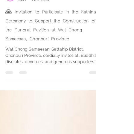
วัดช่องแสมสาร
Jun 1
1 min read
🙏 Invitation to Participate in the Kathina
Ceremony to Support the Construction of
the Funeral Pavilion at Wat Chong
Samaesan, Chonburi Province
Wat Chong Samaesan, Sattahip District,
Chonburi Province, cordially invites all Buddhists,
disciples, devotees, and generous supporters to
participate in the Kathina Unity Offering
Ceremony (Kathina Samakkhi) for the year B.E.
2569 (2026). The proceeds will be used to
support the construction of the Dhamma Funeral
Pavilion (Sala Dhamma Sangwet), also known as
the “Final Home,” which will serve as a venue for
funeral merit-making ceremonies and various
Buddhist activities for