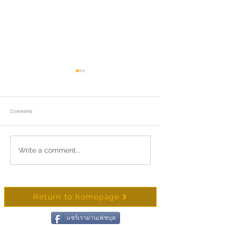
Comments
Merit-Making Alms Offering in
Write a comment...
📿 The 53rd Songkra
Honor of Her Majesty Queen
and Homage Ceremon
Suthida Bajrasudhabimalalakshana
Pho That Varuttamo
Return to homepage
แชร์เราผ่านเฟชบุค