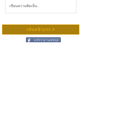
รับสมัครกุลบุตรผู้มีอายุครบ 20 ปีขึ้นไป
ตารางปฏิบัติธรรมประจำเ
เขียนความคิดเห็น…
แสมสาร ปี 2568
กลับหน้าแรก
แชร์เราผ่านเฟชบุค
ติดต่อวัดช่องแสมสาร
ชื่อ
นามสกุล
อีเมล
เขียนข้อความ