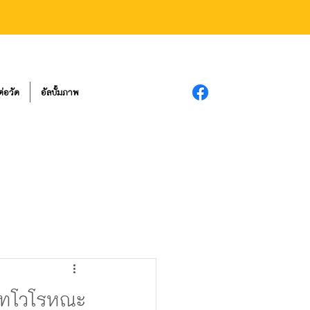
ต่อวัด
อัลบั้มภาพ
เทโวโรหณะ