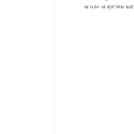
๗ และ ๘ ตุลาคม ๒