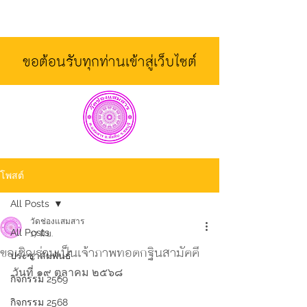
ขอต้อนรับทุกท่านเข้าสู่เว็บไซต์
โพสต์
All Posts
วัดช่องแสมสาร
All Posts
17 มิ.ย.
ขอเชิญร่วมเป็นเจ้าภาพทอดกฐินสามัคคี
ประชาสัมพันธ์
วันที่ ๑๙ ตุลาคม ๒๕๖๘
กิจกรรม 2569
กิจกรรม 2568