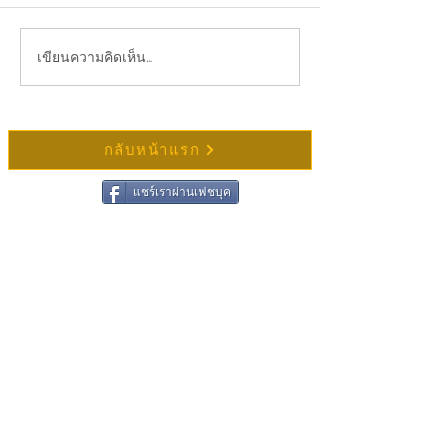
รับสมัครกุลบุตรผู้มีอายุ
ขอเชิญร่วมทำบุญตักบาตรเวียนเทียนใน
เขียนความคิดเห็น…
วันมาฆบูชา
กลับหน้าแรก
แชร์เราผ่านเฟชบุค
ติดต่อวัดช่องแสมสาร
ชื่อ
นามสกุล
อีเมล