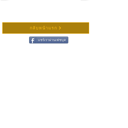
กลับหน้าแรก
แชร์เราผ่านเฟชบุค
ติดต่อวัดช่องแสมสาร
ชื่อ
นามสกุล
อีเมล
เขียนข้อความ