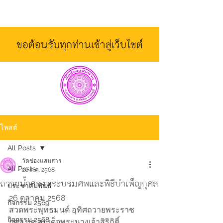
ขอต้อนรับทุกท่านเข้าสู่เว็บไซต์
โพสต์
All Posts
วัดช่องแสมสาร
All Posts
26 ต.ค. 2568
ถวายน้ำสรงพระบรมศพและพิธีบำเพ็ญกุศล
ประชาสัมพันธ์
26 ตุลาคม 2568
กิจกรรม 2569
สวดพระพุทธมนต์ อุทิศถวายพระราช
กิจกรรม 2568
กุศล แด่ สมเด็จพระนางเจ้าสิริกิติ์ 