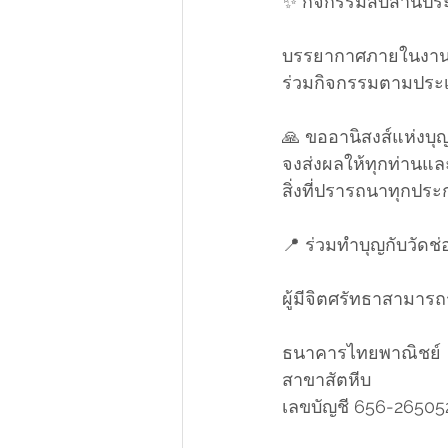
✨ กิจกรรมสืบสานปร
บรรยากาศภายในงานเ
ร่วมกิจกรรมตามประเ
🙏 ขออานิสงส์แห่งบุญก
จงส่งผลให้ทุกท่านแ
สิ่งที่ปรารถนาทุกปร
📍 ร่วมทำบุญกับวัด
ผู้มีจิตศรัทธาสามารถ
ธนาคารไทยพาณิชย์
สาขาสัตหีบ
เลขบัญชี 656-26505