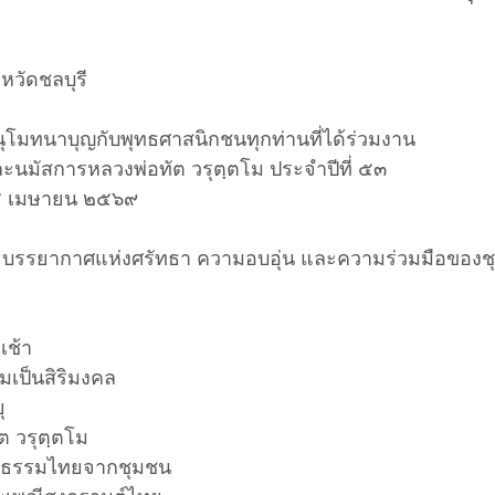
หวัดชลบุรี
ุโมทนาบุญกับพุทธศาสนิกชนทุกท่านที่ได้ร่วมงาน
ะนมัสการหลวงพ่อทัต วรุตฺตโม ประจำปีที่ ๕๓
 ๑๕ เมษายน ๒๕๖๙
บรรยากาศแห่งศรัทธา ความอบอุ่น และความร่วมมือของช
เช้า
มเป็นสิริมงคล
ุ
ต วรุตฺตโม
นธรรมไทยจากชุมชน