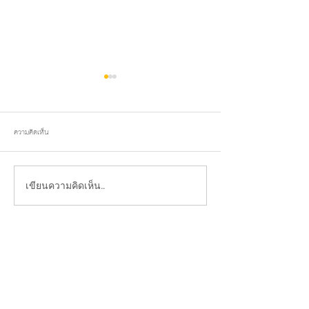
ความคิดเห็น
พระครูวิสารทสุตากรเป็นประธานปลงผม
พิธีบวงสรวง องค์จตุคา
เขียนความคิดเห็น…
นาค
สมเด็จพระนเรศวรมหาราช 
กรมหลวงชุมพรฯ พระพิฆ
ชัย 9 มงคล และสิ่งศักดิ์สิ
กลับหน้าแรก
แชร์เราผ่านเฟชบุค