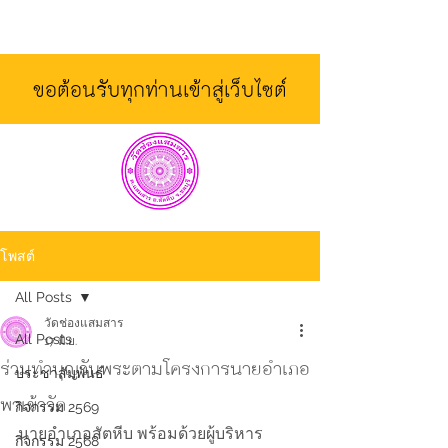
ขอต้อนรับทุกท่านเข้าสู่เว็บไซต์
โพสต์
All Posts
วัดช่องแสมสาร
All Posts
17 มิ.ย.
ร่วมทำบุญวันพระตามโครงการนายอำเภอ
ประชาสัมพันธ์
พาเข้าวัด
กิจกรรม 2569
นายอำเภอสัตหีบ พร้อมด้วยผู้บริหาร
กิจกรรม 2568