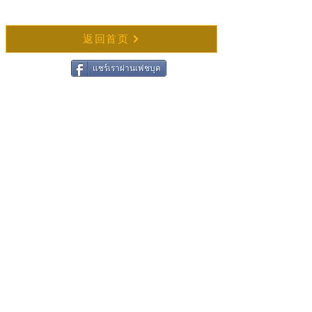
返回首页
แชร์เราผ่านเฟชบุค
联系 Wat Chong Samaesan
姓名
姓氏
电子邮箱
留言内容