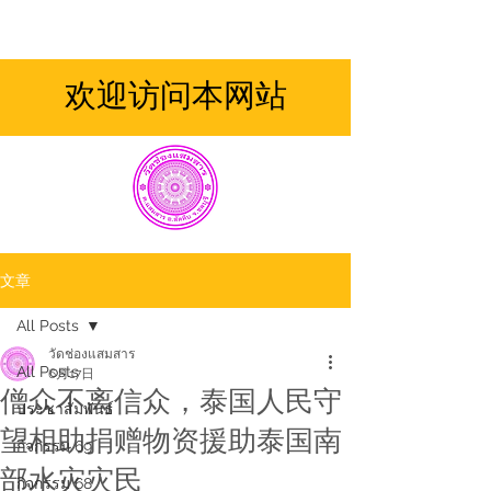
欢迎访问本网站
文章
All Posts
วัดช่องแสมสาร
All Posts
6月17日
僧众不离信众，泰国人民守
ประชาสัมพันธ์
望相助捐赠物资援助泰国南
กิจกรรม 69
部水灾灾民
กิจกรรม 68