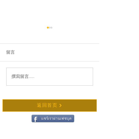
留言
诚邀参加春节庆典活动
撰寫留言......
诚邀共同担任团
（Kathina）法会
返回首页
แชร์เราผ่านเฟชบุค
联系 Wat Chong Samaesan