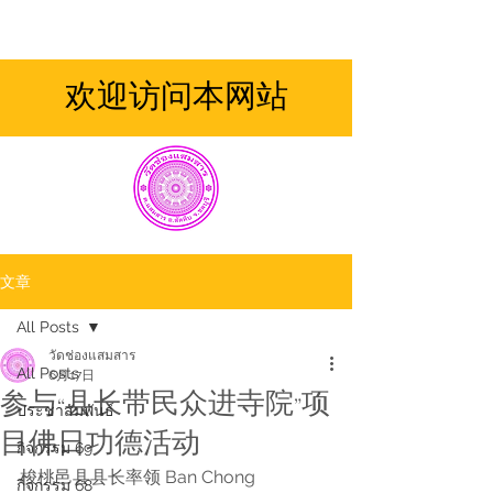
欢迎访问本网站
文章
All Posts
วัดช่องแสมสาร
All Posts
6月17日
参与“县长带民众进寺院”项
ประชาสัมพันธ์
目佛日功德活动
กิจกรรม 69
梭桃邑县县长率领 Ban Chong 
กิจกรรม 68