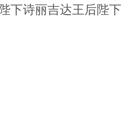
陛下诗丽吉达王后陛下