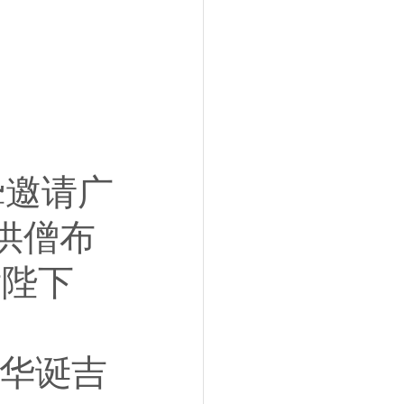
 诚挚邀请广
供僧布
陛下 
后陛下华诞吉