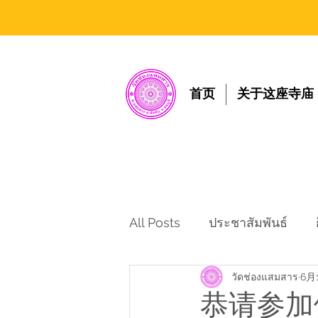
首页
关于这座寺庙
All Posts
ประชาสัมพันธ์
วัดช่องแสมสาร
6月
恭请参加