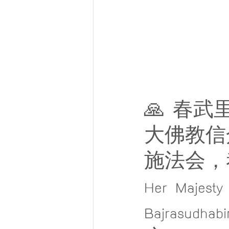
🙏 春武里府
大佛教信
施法会，
Her Majesty
Bajrasu