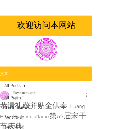
欢迎访问本网站
文章
All Posts
วัดช่องแสมสาร
All Posts
6月17日
恭请礼敬并贴金供奉 Luang
ประชาสัมพันธ์
Pho That Varuttamo第52届宋干
กิจกรรม 69
节庆典
กิจกรรม 68