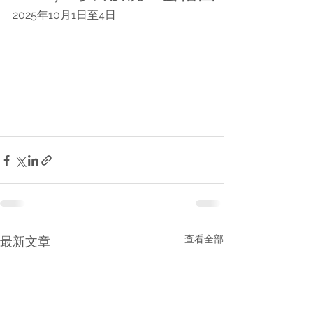
2025年10月1日至4日
查看全部
最新文章