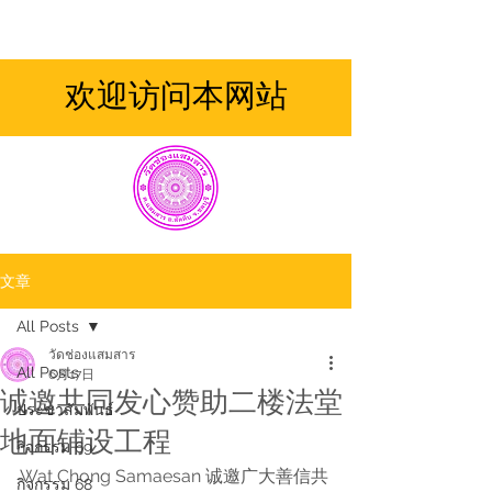
欢迎访问本网站
文章
All Posts
วัดช่องแสมสาร
All Posts
6月17日
诚邀共同发心赞助二楼法堂
ประชาสัมพันธ์
地面铺设工程
กิจกรรม 69
Wat Chong Samaesan 诚邀广大善信共
กิจกรรม 68