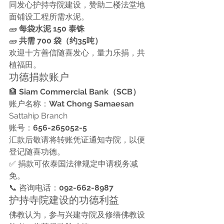
同发心护持寺院建设，赞助二楼法堂地
面铺设工程所需水泥。
🧱 
每袋水泥 150 泰铢
🧱 
共需 700 袋（约35吨）
欢迎十方善信随喜发心，量力乐捐，共
植福田。
功德捐款账户
🏦 
Siam Commercial Bank（SCB）
账户名称：
Wat Chong Samaesan
Sattahip Branch
账号：
656-265052-5
汇款后敬请将转账凭证通知寺院，以便
登记随喜功德。
✅ 捐款可依泰国法律规定申请税务减
免。
📞 咨询电话：
092-662-8987
护持寺院建设的功德利益
佛教认为，参与兴建寺院及修缮佛教设