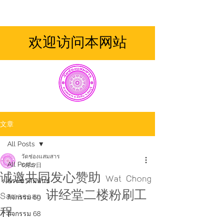
欢迎访问本网站
文章
All Posts
วัดช่องแสมสาร
All Posts
6月17日
诚邀共同发心赞助 Wat Chong
ประชาสัมพันธ์
Samaesan 讲经堂二楼粉刷工
กิจกรรม 69
程
กิจกรรม 68