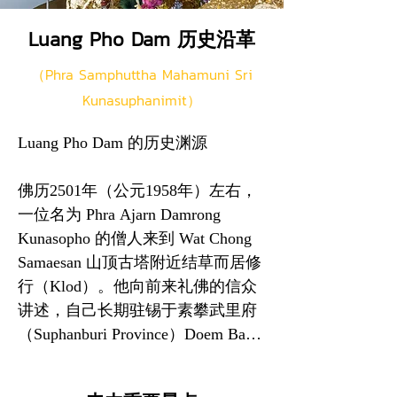
似，因此泰国艺术厅（Fine Arts 
Luang Pho Dam 历史沿革
Department）已将该古塔正式列为
国家级古迹。

（Phra Samphuttha Mahamuni Sri
Kunasuphanimit）
根据泰国国家图书馆保存的历史地
图资料显示，Samaesan 自古便是重
Luang Pho Dam 的历史渊源

要聚落。地图由皇家测绘局于佛历
2460年（公元1917年）测绘，并于
佛历2501年（公元1958年）左右，
佛历2473年（公元1930年）印制。
一位名为 Phra Ajarn Damrong 
地图记载，当时 Banglamung 县辖
Kunasopho 的僧人来到 Wat Chong 
区内已有多个村庄，其中包括 Haad 
Samaesan 山顶古塔附近结草而居修
Yao 与 Chong Samaesan 村，后来共
行（Klod）。他向前来礼佛的信众
同组成今日的 Samaesan 镇。

讲述，自己长期驻锡于素攀武里府
（Suphanburi Province）Doem Bang 
历史资料亦显示，当时当地已有两
Nang Buat 县的 Wat Khao Khuen。

座佛教寺院，后来合并发展成为今