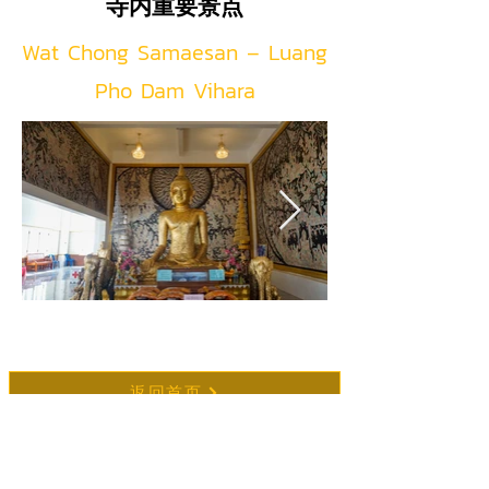
寺内重要景点
日的 Wat Chong Samaesan。

此次远行缘于一个殊胜梦境。在梦
中，他得到启示，要前往泰国东部
Wat Chong Samaesan – Luang
此外，拉玛五世于拉达那哥欣历130
海岸寻找一座靠近海边、山顶上有
Pho Dam Vihara
年（约公元1911年）御驾亲临尖竹
古塔的地方，并在那里建造一尊佛
汶府（Chanthaburi）时所撰写的皇
像。未来，这尊佛像将成为极具灵
家游记中，也曾明确记载 Samaesan 
验与神圣力量的圣像。

的存在。

于是，Phra Ajarn Damrong 
皇家公报（Royal Gazette）第29卷
Kunasopho 从 Wat Khao Khuen 出
记载，御驾从 Ko Samet 前往 
发，历经数日跋涉。沿途凡遇到海
Samaesan，并于当地停泊，随后乘
边村庄，便停留查看，最终来到春
船登陆海滩巡视。另有记载提及离
武里府（Chonburi Province）梭桃
开 Samaesan 后继续航行前往 Ang 
邑县（Sattahip District）的 
Sila，途中见到成群的鲣鱼（Bonito 
返回首页
Samaesan 村，也就是今日 Wat 
Fish），进一步证明 Samaesan 自百
Chong Samaesan 所在之地。

แชร์เราผ่านเฟชบุค
余年前已是重要海滨聚落。
当他抵达此地时，发现周围景象与