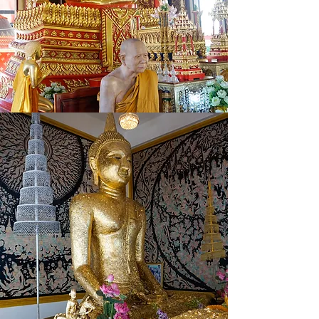
Luang Pho Dam Vihara 山顶的古塔
最具历史价值。

佛历2501年（公元1958年），Phra 
Ajarn Damrong Kunasopho 来到山顶
古塔附近结夏安居。他向信众讲
述，自己曾于梦中得到启示，指引
他前往泰国东部海岸寻找一座位于
海边山丘上的古塔，并在那里建造
佛像。经过多日寻访，最终来到 
Samaesan 村，并确认此地与梦中景
象完全相符，于是发起兴建佛像工
程。

Luang Pho Dam 山顶古塔的建筑风
格与罗勇府（Rayong）河口海中佛
塔及 Ko Sichang 岛上的古塔极为相