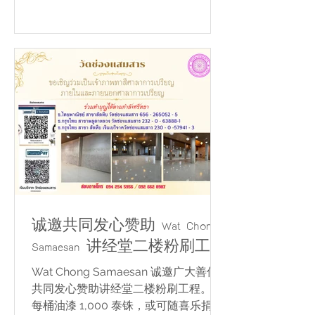
国传统文化表演 ✨ 传承泰国宋干节传统
活动 活动现场充满佛教信众的虔诚信
仰，大家共同参与布施、听闻佛法及各
项泰国传统文化活动。 🙏 愿此次功德
为您及家人带来幸福、兴旺、健康，并
圆满一切心愿。 📍 护持 Wat Chong
Samaesan 善信可通过以下账户随喜捐
款： Siam Commercial Bank Sattahip
Branch 账号：656-265052-5 Krung
Thai Bank Plutaluang Branch 账号：
232-0-63888-1 Krung Thai Bank
Sattahip Bra
诚邀共同发心赞助 Wat Chong
Samaesan 讲经堂二楼粉刷工程
Wat Chong Samaesan 诚邀广大善信
共同发心赞助讲经堂二楼粉刷工程。 🎨
每桶油漆 1,000 泰铢，或可随喜乐捐，