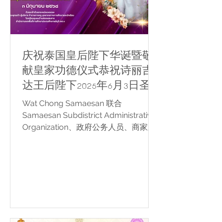
庆祝泰国皇后陛下华诞暨敬
献皇家功德仪式恭祝诗丽吉
达王后陛下2025年6月3日圣
寿无疆
Wat Chong Samaesan 联合
Samaesan Subdistrict Administrative
Organization、政府公务人员、商家及
Samaesan 地区民众，共同举办庆祝
Her Majesty Queen Suthida
Bajrasudhabimalalakshana（泰国皇
后陛下） 华诞的崇敬仪式，以表达忠诚
与感恩之心。 仪式于 2025年6月3日
（星期二）上午8时09分 在 Wat
Chong Samaesan 讲经堂（Sala Kan