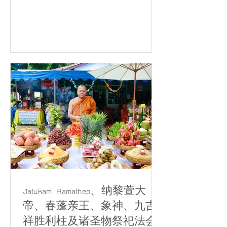
Commercial Bank（SCB） 账户名
称：Wat Chong Samaesan Sattahip
Branch 账号：656-265052-5 汇款后
敬请将转账凭证通知寺院，以便登记随
喜功德。 ✅ 捐款可依泰国法律规定申请
税务减免。 📞 咨询电话：092-662-
8987 护持寺院建设的功德利益 佛教认
为，参与兴建寺院及修缮佛教设施者，
将获得殊胜功德。 愿您一生衣食无忧，
不缺安身之所；人生道路平坦顺利，如
同有人为您铺路引导。 所求所愿皆得圆
满，财富丰足，眷属和乐，人缘广结。
若未来投生人间，将出生于富贵显赫之
家；若生于天界，将享有庄严宏伟、殊
胜美好的天宫福报。 🙏 愿诸位护法善
信福慧增长、财源广进、家庭幸福、吉
Jatukam Ramathep、纳黎萱大
祥圆满。
帝、春蓬亲王、象神、九吉
祥胜利柱及诸圣物祭祀法会