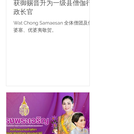
获御赐晋升为一级县僧伽行
政长官
Wat Chong Samaesan 全体僧团及优
婆塞、优婆夷敬贺。