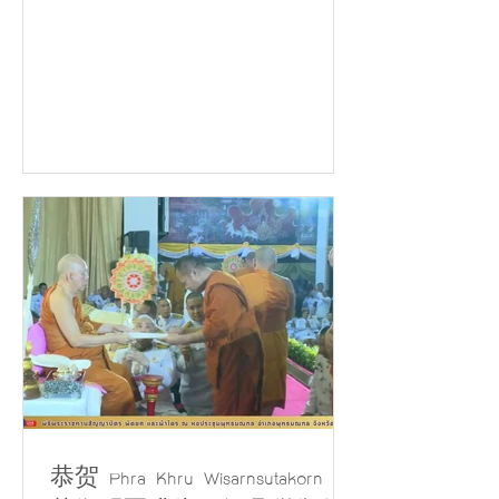
Songsai（Samaesan Subdistrict 行政
组织主席）、政府公务人员、商家及
Ban Chong Samaesan 社区居民共同
举行供僧布施活动。 此次活动适逢 诗
丽吉王太后陛下（Her Majesty Queen
Sirikit The Queen Mother）圣寿纪念日
暨泰国母亲节，以此功德恭敬敬献皇家
功德。 同时，向 Ban Chong
Samaesan Community School 学生颁
发了 50份奖学金，以鼓励学生努力学
习并支持教育发展，激励 Ban Chong
Samaesan 社区青少年勤奋求学，成长
为未来国家发展的重要力量。
恭贺 Phra Khru Wisarnsutakorn 荣