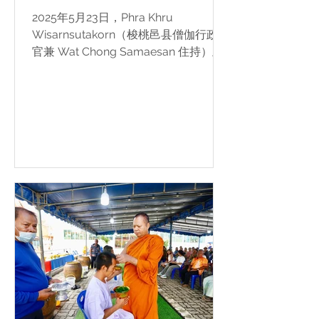
2025年5月23日，Phra Khru
Wisarnsutakorn（梭桃邑县僧伽行政长
官兼 Wat Chong Samaesan 住持）主
持 Jatukam Ramathep、纳黎萱大帝、
春蓬亲王、象神（Ganesha）、九吉祥
胜利柱及诸圣物 的祭祀祈福仪式。 法
会于 Wat Chong Samaesan 的 Ruen
Rachan Dam 举行，由 Brahmin Chen
及其团队 担任仪式主法。 🙏 祈愿诸圣
神明护佑大众平安吉祥、事业顺利、福
慧增长、心想事成。