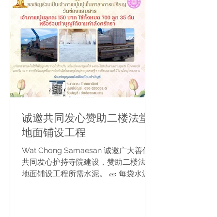
Parian） 隆重举行。 活动中，Phra
Khru Wisarnsutakorn（梭桃邑县僧伽
行政长官兼 Wat Chong Samaesan 住
持）代表寺院向低收入家庭捐赠 48份生
活必需品礼包，并将此善举功德敬献于
皇后陛下，以表达崇高敬意与美好祝
愿。 🙏 祈愿皇后陛下圣体康健、福寿
绵长、万寿无疆。 恭祝皇后陛下圣寿无
疆，国泰民安。
诚邀共同发心赞助二楼法堂
地面铺设工程
Wat Chong Samaesan 诚邀广大善信
共同发心护持寺院建设，赞助二楼法堂
地面铺设工程所需水泥。 🧱 每袋水泥
150 泰铢 🧱 共需 700 袋（约35吨） 欢
迎十方善信随喜发心，量力乐捐，共植
福田。 功德捐款账户 🏦 Siam