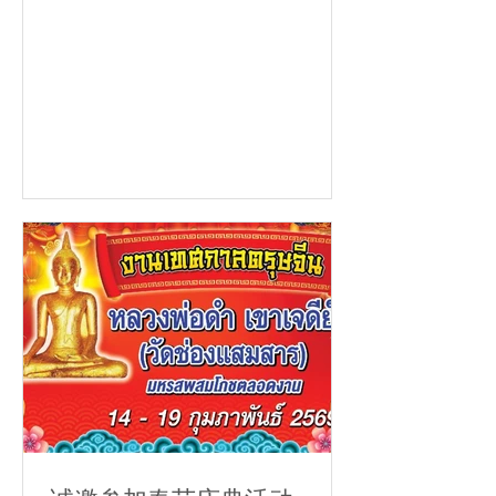
量力发心。 功德捐款账户 🏦 Siam
Commercial Bank（SCB）Sattahip
Branch 账户名称：Wat Chong
Samaesan 账号：656-265052-5 🏦
Krung Thai Bank（Plutaluang
Branch） 账户名称：Wat Chong
Samaesan 账号：232-063888-1 🏦
Krung Thai Bank（Sattahip Branch）
账户名称：Wat Chong Samaesan
Donation Fund 账号：230-0-57941-3
汇款后请通知寺院，以便登记并随喜您
的功德。 讲经堂二楼供奉 Luang Pho
Sothon 为主尊佛像。 祈愿 Luang Pho
Sothon 慈悲加持，赐予诸位幸福安
康、所愿皆成。 本工程油漆及人工费用
总计 350,000 泰铢。