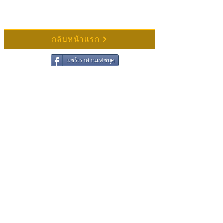
กลับหน้าแรก
แชร์เราผ่านเฟชบุค
ติดต่อวัดช่องแสมสาร
ชื่อ
นามสกุล
อีเมล
เขียนข้อความ