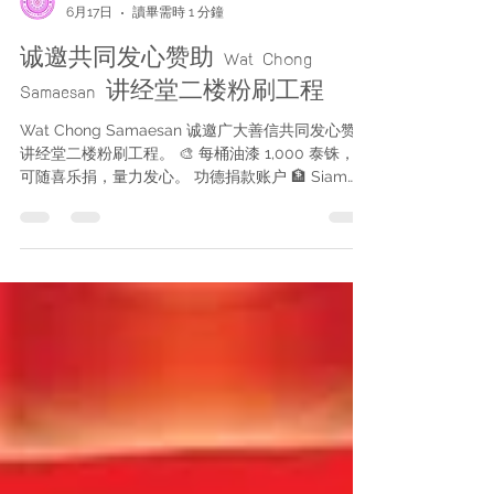
วัดช่องแสมสาร
6月17日
讀畢需時 1 分鐘
诚邀共同发心赞助 Wat Chong
Samaesan 讲经堂二楼粉刷工程
Wat Chong Samaesan 诚邀广大善信共同发心赞助
讲经堂二楼粉刷工程。 🎨 每桶油漆 1,000 泰铢，或
可随喜乐捐，量力发心。 功德捐款账户 🏦 Siam
Commercial Bank（SCB）Sattahip Branch 账户
名称：Wat Chong Samaesan 账号：656-265052-
5 🏦 Krung Thai Bank（Plutaluang Branch） 账户
名称：Wat Chong Samaesan 账号：232-063888-
1 🏦 Krung Thai Bank（Sattahip Branch） 账户名
称：Wat Chong Samaesan Donation Fund 账号：
230-0-57941-3 汇款后请通知寺院，以便登记并随
喜您的功德。 讲经堂二楼供奉 Luang Pho Sothon
为主尊佛像。 祈愿 Luang Pho Sothon 慈悲加持，
赐予诸位幸福安康、所愿皆成。 本工程油漆及人工