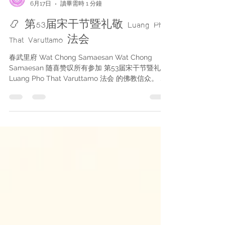
วัดช่องแสมสาร
6月17日
讀畢需時 1 分鐘
📿 第53届宋干节暨礼敬 Luang Pho
That Varuttamo 法会
春武里府 Wat Chong Samaesan Wat Chong
Samaesan 随喜赞叹所有参加 第53届宋干节暨礼敬
Luang Pho That Varuttamo 法会 的佛教信众。 活
动于 2026年4月12日至15日 举行。 法会充满信仰、
温馨与社区合作精神，主要活动包括： ✨ 清晨供僧
布施 ✨ 浴佛祈福 ✨ 为长者举行洒水敬老仪式 ✨ 礼
敬 Luang Pho That Varuttamo ✨ 社区泰国传统文
化表演 ✨ 传承泰国宋干节传统活动 活动现场充满佛
教信众的虔诚信仰，大家共同参与布施、听闻佛法
及各项泰国传统文化活动。 🙏 愿此次功德为您及家
人带来幸福、兴旺、健康，并圆满一切心愿。 📍 护
持 Wat Chong Samaesan 善信可通过以下账户随
喜捐款： Siam Commercial Bank Sattahip
Branch 账号：656-265052-5 Krung Thai Bank
Plutaluang Branch 账号：232-0-63888-1 Krung